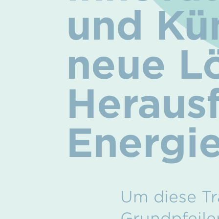
und Kün
neue Lö
Heraus
Energi
Um diese Tr
Grundpfeile