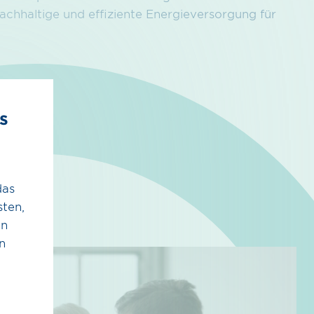
achhaltige und effiziente Energieversorgung für
s
das
ten,
en
n