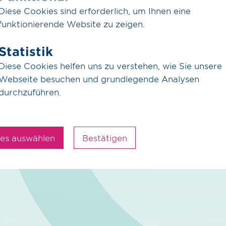
en voran, um
Diese Cookies sind erforderlich, um Ihnen eine
n und neu zu
funktionierende Website zu zeigen.
Statistik
trale Rolle. Wir setzen
Diese Cookies helfen uns zu verstehen, wie Sie unsere
 Netzinfrastruktur
Webseite besuchen und grundlegende Analysen
sichern und den
durchzuführen.
. Durch den Einsatz von
ntelligenz (KI) können wir
mieren, um die
les auswählen
Bestätigen