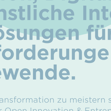
stliche Int
sungen für
forderunge
ewende.
ansformation zu meistern s
r Open Innovation & Entrep