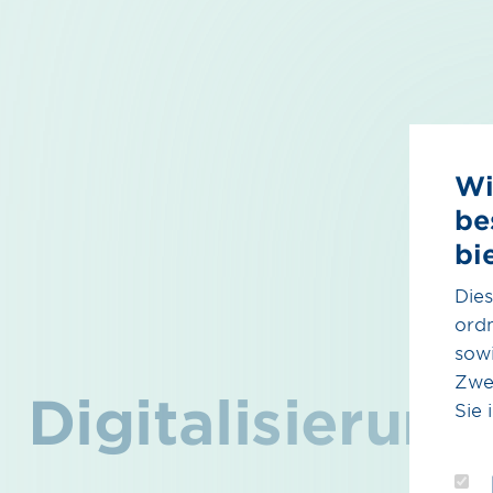
Wi
be
bi
Dies
ord
sowi
Zwe
Digitalisierung
Sie 