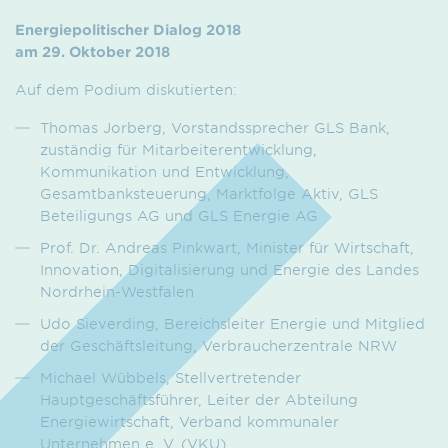
Energiepolitischer Dialog 2018
am 29. Oktober 2018
Auf dem Podium diskutierten:
Thomas Jorberg, Vorstandssprecher GLS Bank,
zuständig für Mitarbeiterentwicklung,
Kommunikation und Entwicklung,
Gesamtbanksteuerung, Marktfolge Aktiv, GLS
Beteiligungs AG und GLS Energie AG
Prof. Dr. Andreas Pinkwart, Minister für Wirtschaft,
Innovation, Digitalisierung und Energie des Landes
Nordrhein-Westfalen
Udo Sieverding, Bereichsleiter Energie und Mitglied
der Geschäftsleitung, Verbraucherzentrale NRW
Michael Wübbels, Stellvertretender
Hauptgeschäftsführer, Leiter der Abteilung
Energiewirtschaft, Verband kommunaler
Unternehmen e. V. (VKU)