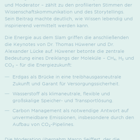
und Moderator – zählt zu den profilierten Stimmen der
Wissenschaftskommunikation und des Storytellings.
Sein Beitrag machte deutlich, wie Wissen lebendig und
inspirierend vermittelt werden kann.
Die Energie aus dem Slam griffen die anschließenden
die Keynotes von Dr. Thomas Hüwener und Dr.
Alexander Lücke auf. Hüwener betonte die zentrale
Bedeutung eines Dreiklangs der Moleküle – CH₄, H₂ und
CO₂ – für die Energiezukunft:
Erdgas als Brücke in eine treibhausgas­neutrale
Zukunft und Garant für Versorgungssicherheit.
Wasserstoff als klimaneutrale, flexible und
großskalige Speicher- und Transportlösung.
Carbon Management als notwendige Antwort auf
unvermeidbare Emissionen, insbesondere durch den
Aufbau von CO₂-Pipelines.
Die Moderation übernahm Marco Seiffert, der die