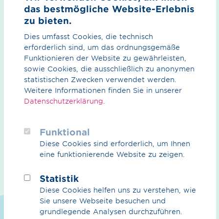
das bestmögliche Website-Erlebnis
Dr. Jörg Bergmann, Sprecher der Geschäftsführung
der Open Grid Europe GmbH
zu bieten.
Andreas Rimkus, Mitglied des Deutschen
Dies umfasst Cookies, die technisch
Bundestages (MdB)
erforderlich sind, um das ordnungsgemäße
Funktionieren der Website zu gewährleisten,
Dr. Marie Jaroni, Head of Decarbonization bei
sowie Cookies, die ausschließlich zu anonymen
thyssenkrupp Steel Europe AG
statistischen Zwecken verwendet werden.
Dr. Patrick Wittenberg, Geschäftsführer
Weitere Informationen finden Sie in unserer
Spezialtechnik/Digitalisierung der Westnetz GmbH
Datenschutzerklärung
.
René Rock, Sprecher für Energiepolitik der
FDP Fraktion
Funktional
Ina Böttcher, Journalistin und Moderatorin
Diese Cookies sind erforderlich, um Ihnen
eine funktionierende Website zu zeigen.
Statistik
Drehscheibe Deutschland –
Diese Cookies helfen uns zu verstehen, wie
die Rolle der Energie­
Sie unsere Webseite besuchen und
grundlegende Analysen durchzuführen.
infrastrukturen für einen erfolg­