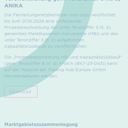
ANIKA
Die Fernleitungsnetzbetreiber sind dazu verpflichtet,
bis zum 01.10.2024 eine umfassende
Prozessbeschreibung der unter Tenorziffer 3 lit. b)
genannten Marktbasierten Instrumente (MBI) und des
unter Tenorziffer 3 lit. c) aufgeführten
Kapazitätsrückkaufs zu veröffentlichen.
Die „Prozessbeschreibung MBI und Kapazitätsrückkauf“
(gem. Tenorziffer 6 lit. d) ANIKA (BK7-23-043)) kann
auf der Website der Trading Hub Europe GmbH
heruntergeladen werden.
Download
Marktgebietszusammenlegung