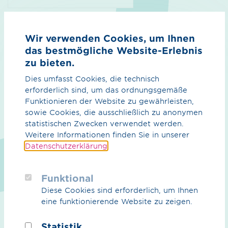
Marktinformation Erdgas/Biogas / pdf / 207.46 KB
IP-spezifische Zusatzkapazitäten GWJ
Wir verwenden Cookies, um Ihnen
2023/2024
das bestmögliche Website-Erlebnis
GWJ 2023/2024
zu bieten.
Dies umfasst Cookies, die technisch
Vorschau
Download
erforderlich sind, um das ordnungsgemäße
Funktionieren der Website zu gewährleisten,
sowie Cookies, die ausschließlich zu anonymen
statistischen Zwecken verwendet werden.
Weitere Informationen finden Sie in unserer
Datenschutzerklärung
.
Veröffentlichung gem. Tenorziffer 3 lit. b)
KAP+
Funktional
Die Fernleitungsnetzbetreiber sind gem. Tenorziffer 3 lit
Diese Cookies sind erforderlich, um Ihnen
b) KAP+ dazu verpflichtet einen gemeinsamen Bericht
eine funktionierende Website zu zeigen.
vorzulegen, in dem der Einsatz der marktbasierten
Instrumente bzw. des Kapazitätsrückkaufs im
Statistik