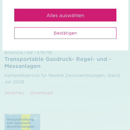
Alles auswählen
Bestätigen
Broschüre / pdf / 4.78 MB
Transportable Gasdruck- Regel- und -
Messanlagen
Komplettservice für flexible Zwischenlösungen, Stand
Juli 2026
Vorschau
Download