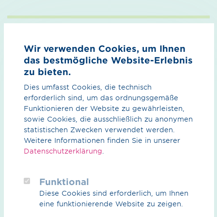
Abschluss Reservierungs
vertrag
Wir verwenden Cookies, um Ihnen
Nach abgeschlossener positiver Prüfung,
das bestmögliche Website-Erlebnis
erhalten Sie von uns den
zu bieten.
Reservierungsvertrag.
Dies umfasst Cookies, die technisch
Unterzeichnen Sie den Vertrag innerhalb
erforderlich sind, um das ordnungsgemäße
der Bindefrist und schicken Sie ihn an uns
Funktionieren der Website zu gewährleisten,
zurück.
sowie Cookies, die ausschließlich zu anonymen
Der Vertragsabschluss ist erfolgt und die
statistischen Zwecken verwendet werden.
angefragte Kapazität reserviert.
Weitere Informationen finden Sie in unserer
Datenschutzerklärung
.
Funktional
Diese Cookies sind erforderlich, um Ihnen
Reservierungsentgelt
eine funktionierende Website zu zeigen.