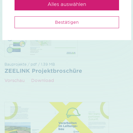
Alles auswählen
Bestätigen
Bauprojekte / pdf / 1.39 MB
ZEELINK Projektbroschüre
Vorschau
Download