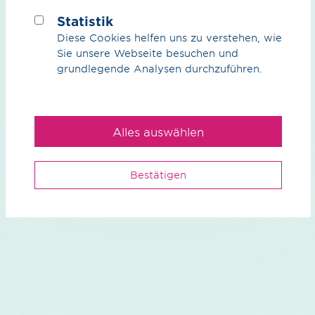
Statistik
Diese Cookies helfen uns zu verstehen, wie
Sie unsere Webseite besuchen und
grundlegende Analysen durchzuführen.
Broschüre / pdf / 612.08 KB
Korrosionsschutzsysteme Planung,
Alles auswählen
Montage und Inbetriebnahme
Intelligenter Korrosionsschutz, Datenblatt, Stand
Bestätigen
Februar 2020
Vorschau
Download