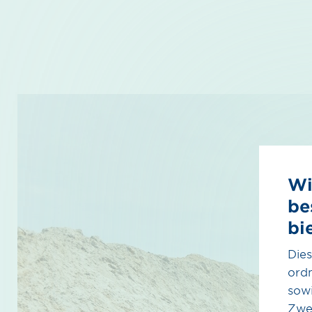
Wi
be
bi
Dies
ord
sowi
Zwe