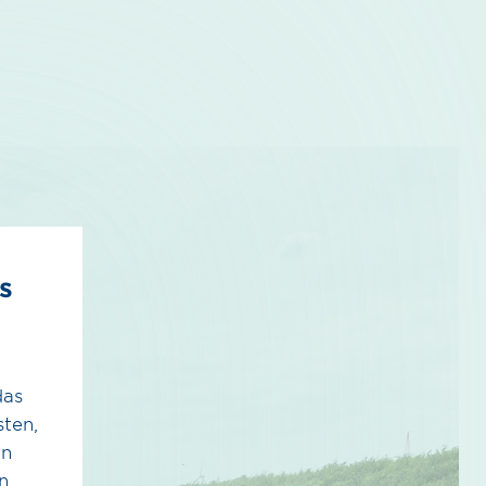
s
das
ten,
en
n