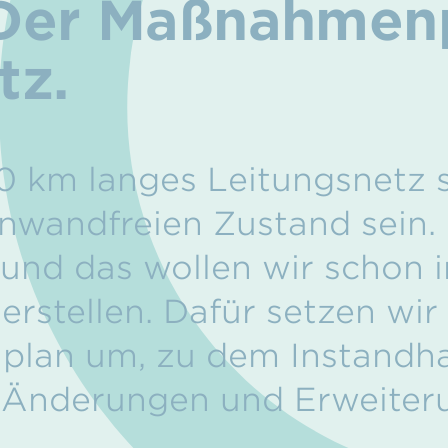
Der Maßnahmen­p
tz.
0 km langes Leitungsnetz so
inwandfreien Zustand sein.
 und das wollen wir schon 
erstellen. Dafür setzen wi
an um, zu dem Instandhal
 Änderungen und Erweiter