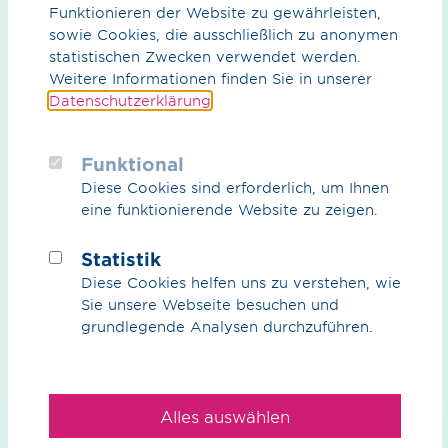
Funktionieren der Website zu gewährleisten,
sowie Cookies, die ausschließlich zu anonymen
statistischen Zwecken verwendet werden.
Weitere Informationen finden Sie in unserer
Datenschutzerklärung
.
Mit Setzen des Häkchens im nebenstehenden
Kontrollkästchen erklären Sie sich einverstanden,
dass die von Ihnen angegebenen Daten
Funktional
elektronisch erhoben und gespeichert werden. Ihre
Diese Cookies sind erforderlich, um Ihnen
Daten werden dabei nur streng zweckgebunden
eine funktionierende Website zu zeigen.
zur Bearbeitung und Beantwortung Ihrer Anfrage
genutzt. Diese Einwilligung können Sie jederzeit
durch Nachricht an uns widerrufen. Im Falle des
Statistik
Widerrufs werden Ihre Daten umgehend gelöscht.
Diese Cookies helfen uns zu verstehen, wie
Weitere Informationen entnehmen Sie der
Sie unsere Webseite besuchen und
Datenschutzerklärung
.*
grundlegende Analysen durchzuführen.
Die mit einem * markierten Felder sind Pflichtfelder.
Alles auswählen