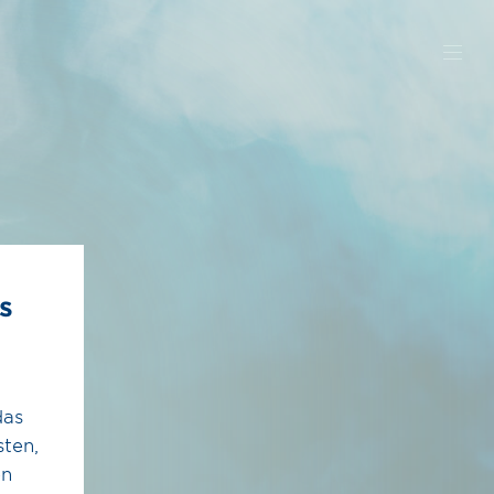
Karriere
Presse &
s
Öffentlichkeit
Willkommen im
Team
Presse
Was wir dir bieten
Magazin
das
Stellenangebote
Bauprojekte
ten,
en