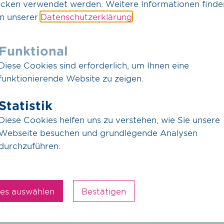
rgien
cken verwendet werden. Weitere Informationen finde
in unserer
Datenschutzerklärung
.
Funktional
Diese Cookies sind erforderlich, um Ihnen eine
erefreiheit
funktionierende Website zu zeigen.
du auch die mysteriösen Geräusche
näher, sie werden immer lauter, un
Statistik
Diese Cookies helfen uns zu verstehen, wie Sie unsere
lt, die bedroht ist von einer dunklen Energie, bist du d
Webseite besuchen und grundlegende Analysen
insam mit drei Azubis musst du die alles ent­scheiden
durchzuführen.
ss gut auf dich auf, denn auf deinem Weg wirst du gra
d werden immer aggressiver. Wo kommen sie her und w
 alles ent­scheidende Antwort heraus­zu­finden und di
dich jetzt!
les auswählen
Bestätigen