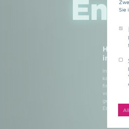
Ene
Zwe
Sie 
Impressum
Datenschutz
Disclaimer
Barri
Hörst 
immer 
In einer We
kann. Geme
finden. Pa
von CO
un
2
genug, die
Entscheide 
Al