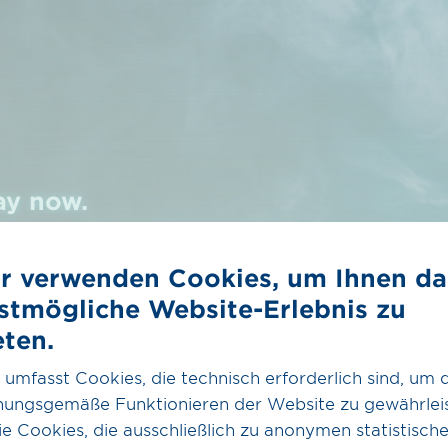
ay now.
enbarung
CO₂
Erdgas & Biogas
r verwenden Cookies, um Ihnen da
CO₂ im Überblick
Überblick Erdgas &
stmögliche Website-Erlebnis zu
Biogas
Das CO₂-Netz
eten.
eimer
Biogas
Partner
 umfasst Cookies, die technisch erforderlich sind, um 
Dienstleistungen
nungsgemäße Funktionieren der Website zu gewährleis
e Cookies, die ausschließlich zu anonymen statistisch