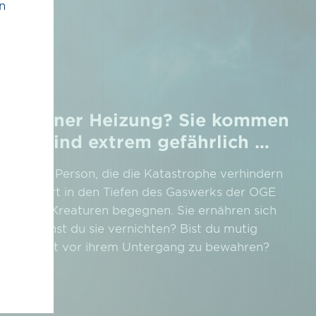
n
© Open Grid Europe GmbH 2026
 in deiner Heizung? Sie kommen
d sie sind extrem gefährlich …
ie einzige Person, die die Katastrophe ver­hindern
de Antwort in den Tiefen des Gas­werks der OGE
uenvollen Kreaturen begegnen. Sie ernähren sich
ie kannst du sie ver­nichten? Bist du mutig
e Menschheit vor ihrem Unter­gang zu bewahren?