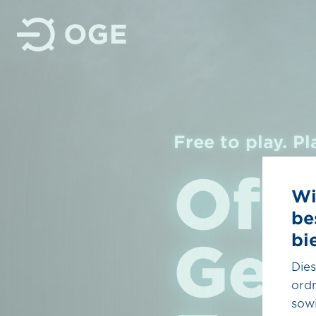
Free to play. Pl
Off
Wir
Wasserstoff
Wi
Unser Anspruch
Überblick
be
Wasserstoff
Nachhaltigkeit
bi
Geh
H₂-Kernnetz
Management
Dies
H₂-Importkorridore
ord
Kontakt
sowi